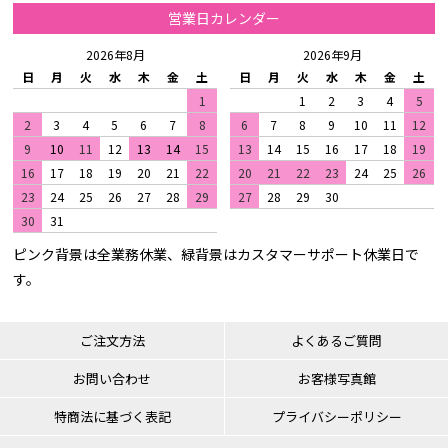
営業日カレンダー
2026年8月
2026年9月
日
月
火
水
木
金
土
日
月
火
水
木
金
土
1
1
2
3
4
5
2
3
4
5
6
7
8
6
7
8
9
10
11
12
9
10
11
12
13
14
15
13
14
15
16
17
18
19
16
17
18
19
20
21
22
20
21
22
23
24
25
26
23
24
25
26
27
28
29
27
28
29
30
30
31
ピンク背景は全業務休業、緑背景はカスタマーサポート休業日で
す。
ご注文方法
よくあるご質問
お問い合わせ
お客様写真館
特商法に基づく表記
プライバシーポリシー