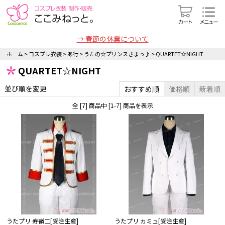
→ 春節の休業について
ホーム
>
コスプレ衣装
>
あ行
>
うたの☆プリンスさまっ♪
>
QUARTET☆NIGHT
QUARTET☆NIGHT
並び順を変更
おすすめ順
価格順
新着順
全 [7] 商品中 [1-7] 商品を表示
うたプリ 寿嶺二[受注生産]
うたプリ カミュ[受注生産]