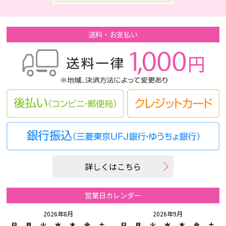
送料・お支払い
詳しくはこちら
営業日カレンダー
2026年8月
2026年9月
日
月
火
水
木
金
土
日
月
火
水
木
金
土