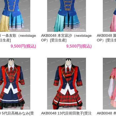
8 一条友歌（nextstage
AKB0048 本宮凪沙（nextstage
AKB0048 
注生産]
OP）[受注生産]
OP）[受注
9,500円(税込)
9,500円(税込)
48 5代目高橋みなみ[受
AKB0048 13代目前田敦子[受注
AKB0048