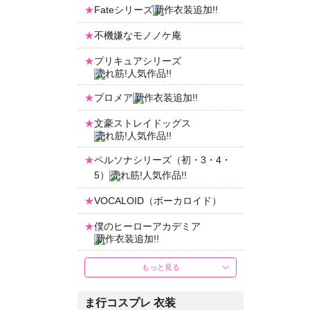
Fateシリーズ
不機嫌なモノノケ庵
プリキュアシリーズ
プロメア
文豪ストレイドッグス
ペルソナシリーズ（初・3・4・
5）
VOCALOID（ボーカロイド）
僕のヒーローアカデミア
もっと見る
ま行コスプレ 衣装