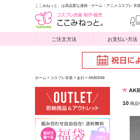
ここみねっと。は高品質な漫画・ゲーム・アニメコスプレ 衣
ご注文方法
お支払い方法
ホーム
>
コスプレ衣装
>
あ行
>
AKB0048
AK
10
商品