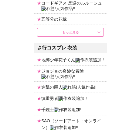
コードギアス 反逆のルルーシュ
五等分の花嫁
もっと見る
さ行コスプレ 衣装
地縛少年花子くん
ジョジョの奇妙な冒険
進撃の巨人
慎重勇者
千銃士
SAO（ソードアート・オンライ
ン）