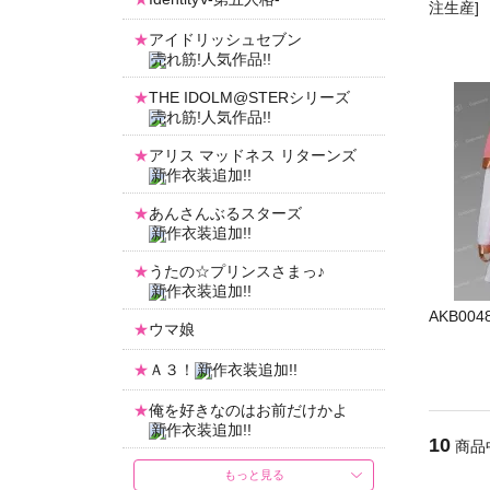
注生産]
アイドリッシュセブン
THE IDOLM@STERシリーズ
アリス マッドネス リターンズ
あんさんぶるスターズ
うたの☆プリンスさまっ♪
AKB00
ウマ娘
Ａ３！
俺を好きなのはお前だけかよ
10
商品
もっと見る