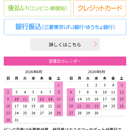
詳しくはこちら
営業日カレンダー
2026年8月
2026年9月
日
月
火
水
木
金
土
日
月
火
水
木
金
土
1
1
2
3
4
5
2
3
4
5
6
7
8
6
7
8
9
10
11
12
9
10
11
12
13
14
15
13
14
15
16
17
18
19
16
17
18
19
20
21
22
20
21
22
23
24
25
26
23
24
25
26
27
28
29
27
28
29
30
30
31
ピンク背景は全業務休業、緑背景はカスタマーサポート休業日で