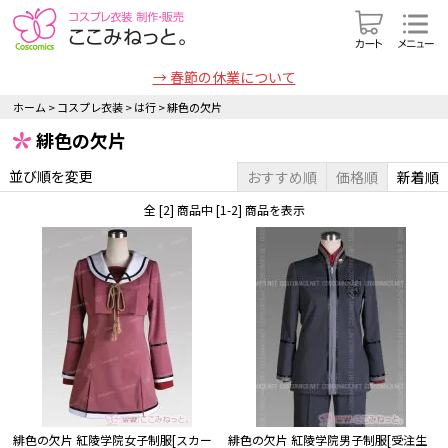
→ 春節の休業について
ホーム
>
コスプレ衣装
>
は行
>
緋色の欠片
緋色の欠片
並び順を変更
おすすめ順
価格順
新着順
全 [2] 商品中 [1-2] 商品を表示
緋色の欠片 紅陵学院女子制服[スカー
緋色の欠片 紅陵学院男子制服[受注生