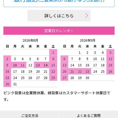
詳しくはこちら
営業日カレンダー
2026年8月
2026年9月
日
月
火
水
木
金
土
日
月
火
水
木
金
土
1
1
2
3
4
5
2
3
4
5
6
7
8
6
7
8
9
10
11
12
9
10
11
12
13
14
15
13
14
15
16
17
18
19
16
17
18
19
20
21
22
20
21
22
23
24
25
26
23
24
25
26
27
28
29
27
28
29
30
30
31
ピンク背景は全業務休業、緑背景はカスタマーサポート休業日で
す。
ご注文方法
よくあるご質問