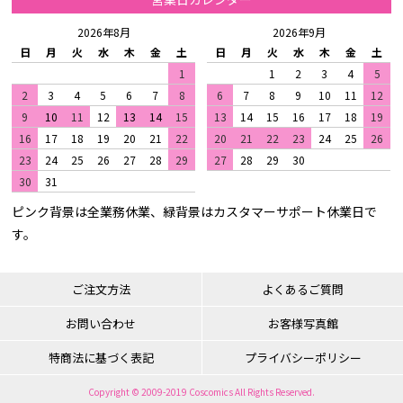
2026年8月
2026年9月
日
月
火
水
木
金
土
日
月
火
水
木
金
土
1
1
2
3
4
5
2
3
4
5
6
7
8
6
7
8
9
10
11
12
9
10
11
12
13
14
15
13
14
15
16
17
18
19
16
17
18
19
20
21
22
20
21
22
23
24
25
26
23
24
25
26
27
28
29
27
28
29
30
30
31
ピンク背景は全業務休業、緑背景はカスタマーサポート休業日で
す。
ご注文方法
よくあるご質問
お問い合わせ
お客様写真館
特商法に基づく表記
プライバシーポリシー
Copyright © 2009-2019 Coscomics All Rights Reserved.