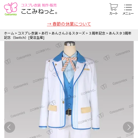
→ 春節の休業について
ホーム
>
コスプレ衣装
>
あ行
>
あんさんぶるスターズ
>
３周年記念
>
あんスタ 3周年
記念（Switch）[受注生産]