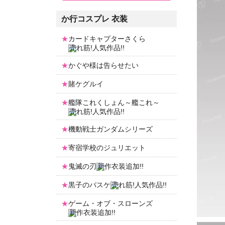
か行コスプレ 衣装
カードキャプターさくら
かぐや様は告らせたい
賭ケグルイ
艦隊これくしょん～艦これ～
機動戦士ガンダムシリーズ
寄宿学校のジュリエット
鬼滅の刃
黒子のバスケ
ゲーム・オブ・スローンズ