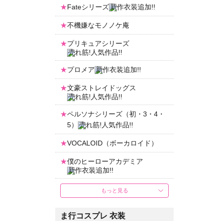
Fateシリーズ
不機嫌なモノノケ庵
プリキュアシリーズ
プロメア
文豪ストレイドッグス
ペルソナシリーズ（初・3・4・
5）
VOCALOID（ボーカロイド）
僕のヒーローアカデミア
もっと見る
ま行コスプレ 衣装