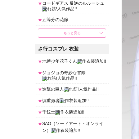
コードギアス 反逆のルルーシュ
五等分の花嫁
もっと見る
さ行コスプレ 衣装
地縛少年花子くん
ジョジョの奇妙な冒険
進撃の巨人
慎重勇者
千銃士
SAO（ソードアート・オンライ
ン）