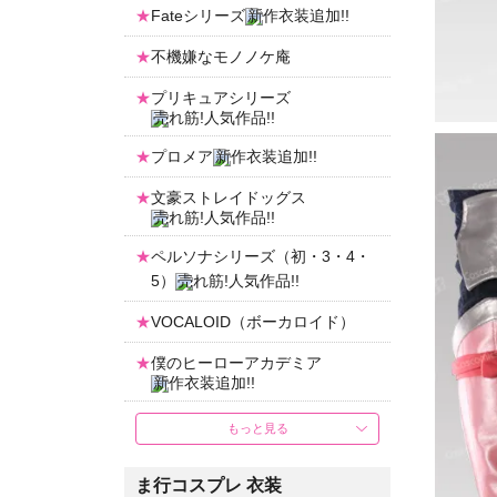
Fateシリーズ
不機嫌なモノノケ庵
プリキュアシリーズ
プロメア
文豪ストレイドッグス
ペルソナシリーズ（初・3・4・
5）
VOCALOID（ボーカロイド）
僕のヒーローアカデミア
もっと見る
ま行コスプレ 衣装