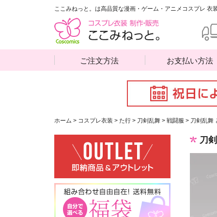
ここみねっと。は高品質な漫画・ゲーム・アニメコスプレ 衣
ご注文方法
お支払い方法
ホーム
>
コスプレ衣装
>
た行
>
刀剣乱舞
>
戦闘服
>
刀剣乱舞 
刀剣