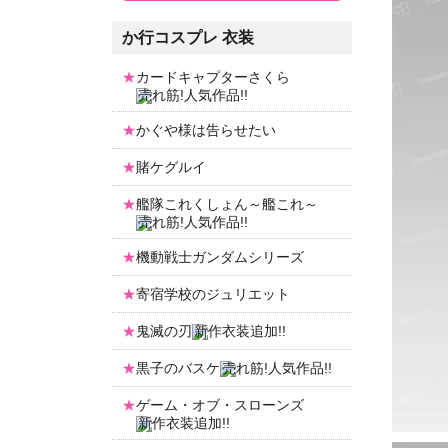
か行コスプレ 衣装
カードキャプターさくら
かぐや様は告らせたい
賭ケグルイ
艦隊これくしょん～艦これ～
機動戦士ガンダムシリーズ
寄宿学校のジュリエット
鬼滅の刃
黒子のバスケ
ゲーム・オブ・スローンズ