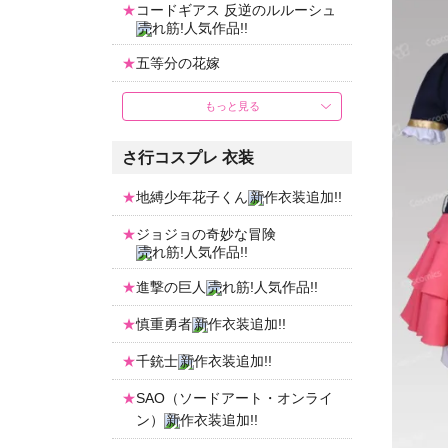
コードギアス 反逆のルルーシュ
五等分の花嫁
もっと見る
さ行コスプレ 衣装
地縛少年花子くん
ジョジョの奇妙な冒険
進撃の巨人
慎重勇者
千銃士
SAO（ソードアート・オンライ
ン）