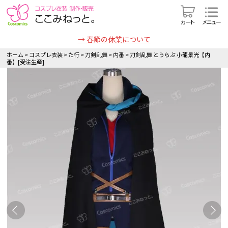
→ 春節の休業について
ホーム
>
コスプレ衣装
>
た行
>
刀剣乱舞
>
内番
>
刀剣乱舞 とうらぶ 小龍景光【内
番】[受注生産]