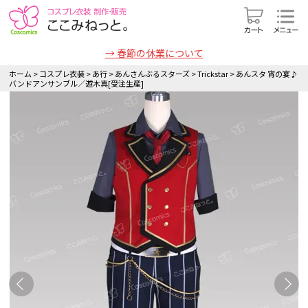
→ 春節の休業について
ホーム
>
コスプレ衣装
>
あ行
>
あんさんぶるスターズ
>
Trickstar
>
あんスタ 宵の宴♪
バンドアンサンブル／遊木真[受注生産]