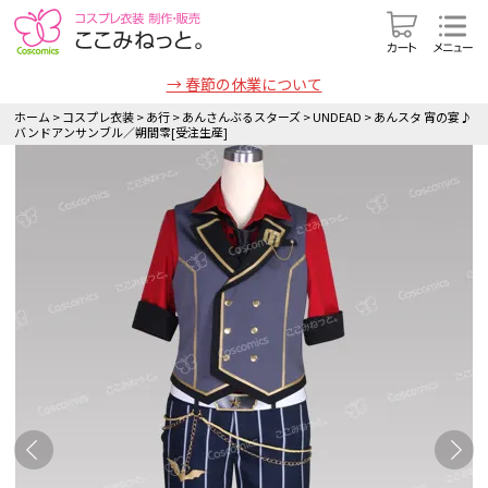
→ 春節の休業について
ホーム
>
コスプレ衣装
>
あ行
>
あんさんぶるスターズ
>
UNDEAD
>
あんスタ 宵の宴♪
バンドアンサンブル／朔間零[受注生産]